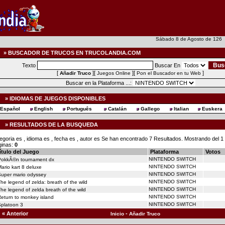
Sábado 8 de Agosto de 12
» BUSCADOR DE TRUCOS EN TRUCOLANDIA.COM
Texto
Buscar En
[
][
][
]
Añadir Truco
Juegos Online
Pon el Buscador en tu Web
Buscar en la Plataforma ...:
» IDIOMAS DE JUEGOS DISPONIBLES
Español
English
Português
Catalán
Gallego
Italian
Euskera
» RESULTADOS DE LA BUSQUEDA
egoria es , idioma es , fecha es , autor es Se han encontrado 7 Resultados. Mostrando del 1 
ginas:
0
ítulo del Juego
Plataforma
Votos
NINTENDO SWITCH
PokkÃ©n tournament dx
NINTENDO SWITCH
ario kart 8 deluxe
NINTENDO SWITCH
Super mario odyssey
NINTENDO SWITCH
he legend of zelda: breath of the wild
NINTENDO SWITCH
he legend of zelda breath of the wild
NINTENDO SWITCH
eturn to monkey island
NINTENDO SWITCH
Splatoon 3
« Anterior
-
Inicio
Añadir Truco