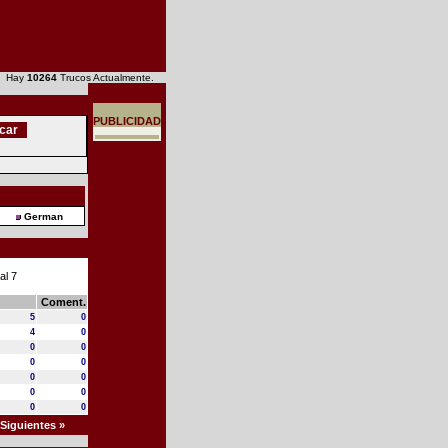
6 Hay
10264
Trucos Actualmente.
PUBLICIDAD
German
al 7
Coment.
5
0
4
0
0
0
0
0
0
0
0
0
0
0
Siguientes »