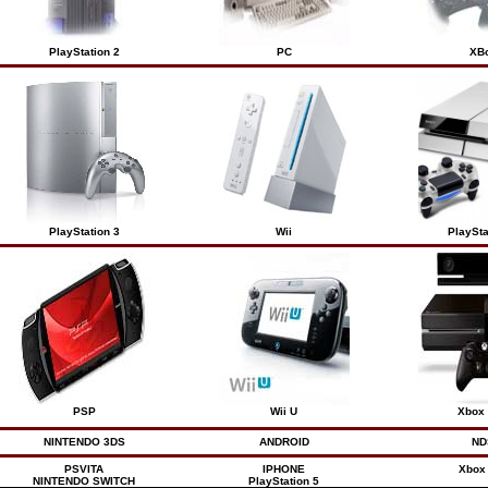
PlayStation 2
PC
XB
PlayStation 3
Wii
PlaySta
PSP
Wii U
Xbox
NINTENDO 3DS
ANDROID
ND
PSVITA
IPHONE
Xbox
NINTENDO SWITCH
PlayStation 5