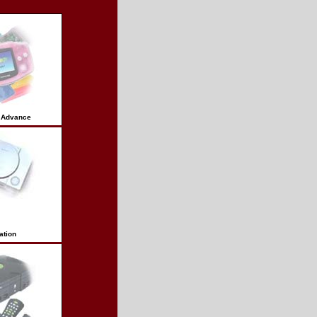
 Advance
ation