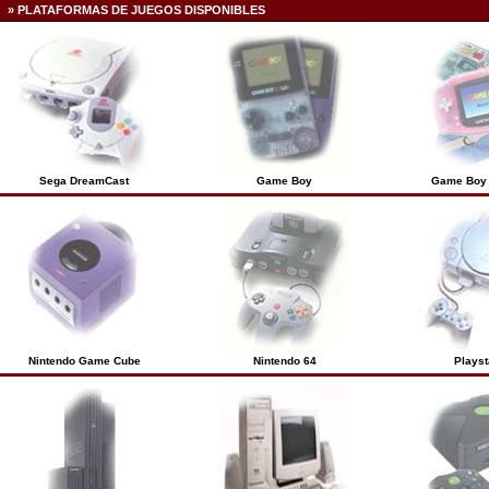
» PLATAFORMAS DE JUEGOS DISPONIBLES
Sega DreamCast
Game Boy
Game Boy
Nintendo Game Cube
Nintendo 64
Playst