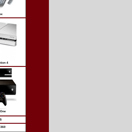
ox
tion 4
 One
S
 360