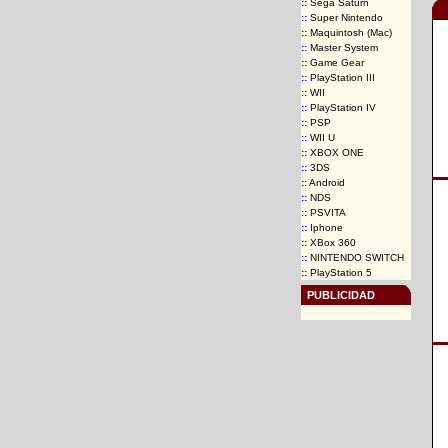
::
Sega Saturn
::
Super Nintendo
::
Maquintosh (Mac)
::
Master System
::
Game Gear
::
PlayStation III
::
WII
::
PlayStation IV
::
PSP
::
WII U
::
XBOX ONE
::
3DS
::
Android
::
NDS
::
PSVITA
::
Iphone
::
XBox 360
::
NINTENDO SWITCH
::
PlayStation 5
PUBLICIDAD