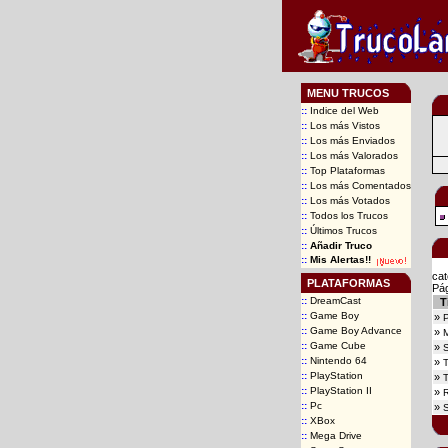
MENU TRUCOS
::
Indice del Web
::
Los más Vistos
::
Los más Enviados
::
Los más Valorados
::
Top Plataformas
::
Los más Comentados
::
Los más Votados
::
Todos los Trucos
::
Últimos Trucos
::
Añadir Truco
::
Mis Alertas!!
cat
PLATAFORMAS
Pá
::
DreamCast
T
::
Game Boy
»
::
Game Boy Advance
»
M
::
Game Cube
»
::
Nintendo 64
»
T
::
PlayStation
»
T
::
PlayStation II
»
R
::
Pc
»
::
XBox
::
Mega Drive