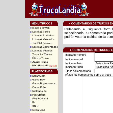
MENU TRUCOS
» COMENTARIOS DE TRUCOS E
::
Indice del Web
Rellenando el siguiente form
::
Los más Vistos
seleccionado, tu comentario podr
::
Los más Enviados
podrán votar la calidad de tu com
::
Los más Valorados
::
Top Plataformas
::
Los más Comentados
» COMENTARIOS DE TRUCOS E
::
Los más Votados
::
Todos los Trucos
Indica tu Nombre
::
Últimos Trucos
Indica tu email
::
Añadir Truco
Indica tu Pais
::
Mis Alertas!!
Indica tu Edad
Título del comentario
PLATAFORMAS
Añade tus comentarios sobre el truco
::
DreamCast
::
Game Boy
::
Game Boy Advance
::
Game Cube
::
Nintendo 64
::
PlayStation
::
PlayStation II
::
Pc
::
XBox
::
Mega Drive