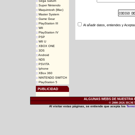
::
Sega Saturn
::
Super Nintendo
::
Maquintosh (Mac)
::
Master System
::
Game Gear
::
PlayStation III
Al añadir datos, entiendes y Acepta
::
WII
::
PlayStation IV
::
PSP
::
WII U
::
XBOX ONE
::
3DS
::
Android
::
NDS
::
PSVITA
::
Iphone
::
XBox 360
::
NINTENDO SWITCH
::
PlayStation 5
PUBLICIDAD
ALGUNAS WEBS DE NUESTRA RE
© 2000-2026 HGM Ne
Al visitar estas páginas, se entiende que acepta los
Termi