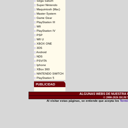
::
Sega Saturn
::
Super Nintendo
::
Maquintosh (Mac)
::
Master System
::
Game Gear
::
PlayStation III
::
WII
::
PlayStation IV
::
PSP
::
WII U
::
XBOX ONE
::
3DS
::
Android
::
NDS
::
PSVITA
::
Iphone
::
XBox 360
::
NINTENDO SWITCH
::
PlayStation 5
PUBLICIDAD
ALGUNAS WEBS DE NUESTRA RE
© 2000-2026 HGM Ne
Al visitar estas páginas, se entiende que acepta los
Termi