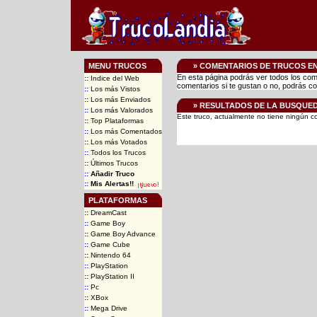
MENU TRUCOS
» COMENTARIOS DE TRUCOS E
En esta página podrás ver todos los come
::
Indice del Web
comentarios si te gustan o no, podrás co
::
Los más Vistos
::
Los más Enviados
» RESULTADOS DE LA BUSQUE
::
Los más Valorados
Este truco, actualmente no tiene ningún co
::
Top Plataformas
::
Los más Comentados
::
Los más Votados
::
Todos los Trucos
::
Últimos Trucos
::
Añadir Truco
::
Mis Alertas!!
PLATAFORMAS
::
DreamCast
::
Game Boy
::
Game Boy Advance
::
Game Cube
::
Nintendo 64
::
PlayStation
::
PlayStation II
::
Pc
::
XBox
::
Mega Drive