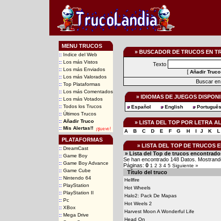
MENU TRUCOS
» BUSCADOR DE TRUCOS EN T
::
Indice del Web
::
Los más Vistos
Texto
::
Los más Enviados
[
Añadir Truco
::
Los más Valorados
Buscar en 
::
Top Plataformas
::
Los más Comentados
» IDIOMAS DE JUEGOS DISPON
::
Los más Votados
::
Todos los Trucos
Español
English
Portuguê
::
Últimos Trucos
::
Añadir Truco
» LISTA DEL TOP POR LETRA 
::
Mis Alertas!!
A
B
C
D
E
F
G
H
I
J
K
L
PLATAFORMAS
» LISTA DEL TOP DE TRUCOS
::
DreamCast
» Lista del Top de trucos encontrado
::
Game Boy
Se han encontrado 148 Datos. Mostrando
::
Game Boy Advance
Páginas:
0
1
2
3
4
5
Siguiente »
::
Game Cube
Título del truco
::
Nintendo 64
Hellfire
::
PlayStation
Hot Wheels
::
PlayStation II
Halo2: Pack De Mapas
::
Pc
Hot Weels 2
::
XBox
Harvest Moon A Wonderful Life
::
Mega Drive
Head On