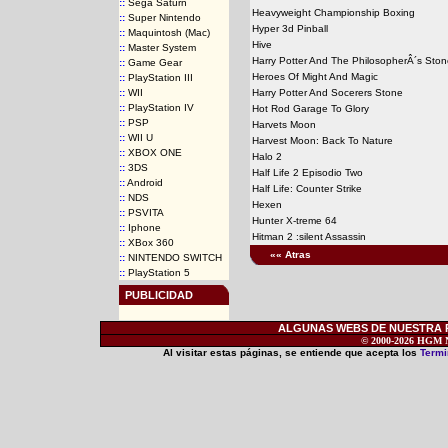
::
Sega Saturn
Heavyweight Championship Boxing
::
Super Nintendo
Hyper 3d Pinball
::
Maquintosh (Mac)
Hive
::
Master System
Harry Potter And The PhilosopherÂ´s Sto
::
Game Gear
Heroes Of Might And Magic
::
PlayStation III
::
WII
Harry Potter And Socerers Stone
::
PlayStation IV
Hot Rod Garage To Glory
::
PSP
Harvets Moon
::
WII U
Harvest Moon: Back To Nature
::
XBOX ONE
Halo 2
::
3DS
Half Life 2 Episodio Two
::
Android
Half Life: Counter Strike
::
NDS
Hexen
::
PSVITA
Hunter X-treme 64
::
Iphone
Hitman 2 :silent Assassin
::
XBox 360
«« Atras
::
NINTENDO SWITCH
::
PlayStation 5
PUBLICIDAD
ALGUNAS WEBS DE NUESTRA RE
© 2000-2026 HGM Ne
Al visitar estas páginas, se entiende que acepta los
Termi