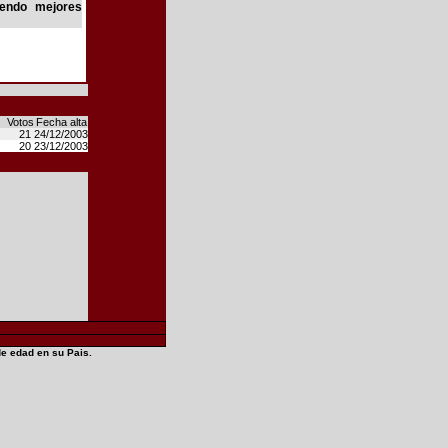
iendo mejores
Votos
Fecha alta
21
24/12/2003
20
23/12/2003
de edad en su Pais.