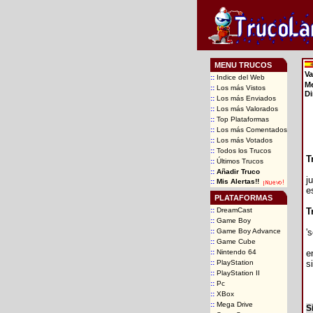
MENU TRUCOS
Va
::
Indice del Web
Me
::
Los más Vistos
Di
::
Los más Enviados
::
Los más Valorados
::
Top Plataformas
::
Los más Comentados
::
Los más Votados
::
Todos los Trucos
T
::
Últimos Trucos
::
Añadir Truco
j
::
Mis Alertas!!
e
PLATAFORMAS
::
DreamCast
T
::
Game Boy
::
Game Boy Advance
'
::
Game Cube
::
Nintendo 64
e
::
PlayStation
s
::
PlayStation II
::
Pc
::
XBox
::
Mega Drive
S