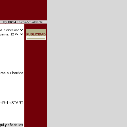
6 Hay
10264
Trucos Actualmente.
to
uente:
PUBLICIDAD
eras su barrida
X+R+L+START
quí y añade los