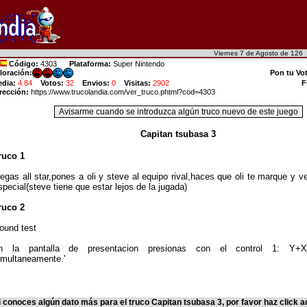
Viernes 7 de Agosto de 12
Código:
4303
Plataforma:
Super Nintendo
loración:
Pon tu Vo
dia:
4.84
Votos:
32
Envios:
0
Visitas:
2902
F
rección:
https://www.trucolandia.com/ver_truco.phtml?cod=4303
Capitan tsubasa 3
ruco 1
uegas all star,pones a oli y steve al equipo rival,haces que oli te marque y v
special(steve tiene que estar lejos de la jugada)
ruco 2
sound test
n la pantalla de presentacion presionas con el control 1: Y+
imultaneamente.'
i conoces algún dato más para el truco Capitan tsubasa 3, por favor haz click a