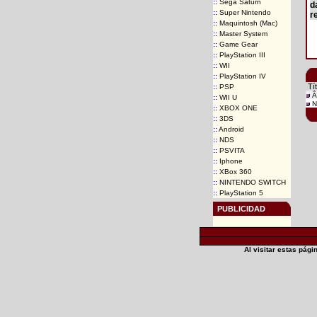
::
Sega Saturn
d
::
Super Nintendo
r
::
Maquintosh (Mac)
::
Master System
::
Game Gear
::
PlayStation III
::
WII
::
PlayStation IV
Tít
::
PSP
Â
::
WII U
N
::
XBOX ONE
::
3DS
::
Android
::
NDS
::
PSVITA
::
Iphone
::
XBox 360
::
NINTENDO SWITCH
::
PlayStation 5
PUBLICIDAD
Al visitar estas pág