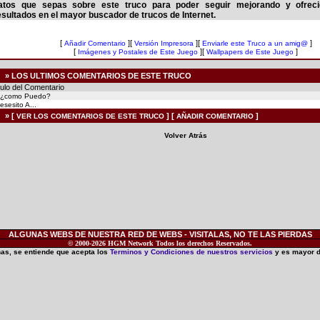
atos que sepas sobre este truco para poder seguir mejorando y ofrec
esultados en el mayor buscador de trucos de Internet.
[
][
][
]
Añadir Comentario
Versión Impresora
Enviarle este Truco a un amig@
[
][
]
Imágenes y Postales de Este Juego
Wallpapers de Este Juego
» LOS ULTIMOS COMENTARIOS DE ESTE TRUCO
ulo del Comentario
¿como Puedo?
esesito A...
» [
] [
]
VER LOS COMENTARIOS DE ESTE TRUCO
AÑADIR COMENTARIO
Volver Atrás
ALGUNAS WEBS DE NUESTRA RED DE WEBS - VISITALAS, NO TE LAS PIERDAS
© 2000-2026 HGM Network Todos los derechos Reservados.
inas, se entiende que acepta los
Terminos y Condiciones de nuestros servicios
y es mayor 