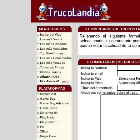
MENU TRUCOS
» COMENTARIOS DE TRUCOS E
::
Indice del Web
Rellenando el siguiente form
::
Los más Vistos
seleccionado, tu comentario podr
::
Los más Enviados
podrán votar la calidad de tu com
::
Los más Valorados
::
Top Plataformas
::
Los más Comentados
» COMENTARIOS DE TRUCOS E
::
Los más Votados
::
Todos los Trucos
Indica tu Nombre
::
Últimos Trucos
Indica tu email
::
Añadir Truco
Indica tu Pais
::
Mis Alertas!!
Indica tu Edad
Título del comentario
PLATAFORMAS
Añade tus comentarios sobre el truco
::
DreamCast
::
Game Boy
::
Game Boy Advance
::
Game Cube
::
Nintendo 64
::
PlayStation
::
PlayStation II
::
Pc
::
XBox
::
Mega Drive