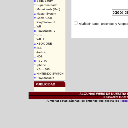
::
Sega Saturn
::
Super Nintendo
::
Maquintosh (Mac)
::
Master System
::
Game Gear
::
PlayStation III
Al añadir datos, entiendes y Acepta
::
WII
::
PlayStation IV
::
PSP
::
WII U
::
XBOX ONE
::
3DS
::
Android
::
NDS
::
PSVITA
::
Iphone
::
XBox 360
::
NINTENDO SWITCH
::
PlayStation 5
PUBLICIDAD
ALGUNAS WEBS DE NUESTRA RE
© 2000-2026 HGM Ne
Al visitar estas páginas, se entiende que acepta los
Termi