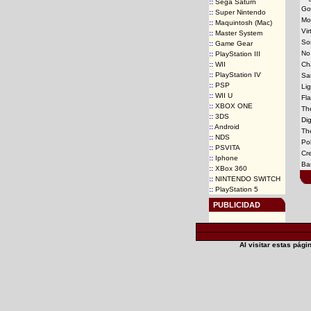
::
Sega Saturn
Go
::
Super Nintendo
Mo
::
Maquintosh (Mac)
Vir
::
Master System
So
::
Game Gear
No
::
PlayStation III
::
WII
Ch
::
PlayStation IV
Sa
::
PSP
Li
::
WII U
Fl
::
XBOX ONE
Th
::
3DS
Di
::
Android
Th
::
NDS
Po
::
PSVITA
Cr
::
Iphone
Ba
::
XBox 360
::
NINTENDO SWITCH
::
PlayStation 5
PUBLICIDAD
Al visitar estas pág