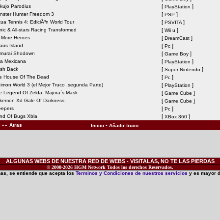
kujo Parodius
[
]
PlayStation
nster Hunter Freedom 3
[
]
PSP
tua Tennis 4: EdiciÃ³n World Tour
[
]
PSVITA
nic & All-stars Racing Transformed
[
]
Wii u
 More Heroes
[
]
DreamCast
aos Island
[
]
Pc
murai Shodown
[
]
Game Boy
ga Mexicana
[
]
PlayStation
ash Back
[
]
Super Nintendo
e House Of The Dead
[
]
Pc
gimon World 3 (el Mejor Truco .segunda Parte)
[
]
PlayStation
e Legend Of Zelda: Majora´s Mask
[
]
Game Cube
kemon Xd Gale Of Darkness
[
]
Game Cube
eepers
[
]
Pc
nd Of Bugs Xbla
[
]
XBox 360
«« Atras
-
Inicio
Añadir truco
ALGUNAS WEBS DE NUESTRA RED DE WEBS - VISITALAS, NO TE LAS PIERDAS
© 2000-2026 HGM Network Todos los derechos Reservados.
inas, se entiende que acepta los
Terminos y Condiciones de nuestros servicios
y es mayor 