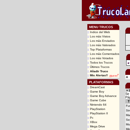
MENU TRUCOS
::
Indice del Web
::
Los más Vistos
::
Los más Enviados
::
Los más Valorados
::
Top Plataformas
::
Los más Comentados
::
Los más Votados
::
Todos los Trucos
::
Últimos Trucos
::
Añadir Truco
::
Mis Alertas!!
A
PLATAFORMAS
::
DreamCast
» 
::
Game Boy
Se 
::
Game Boy Advance
Pá
::
Game Cube
Tí
::
Nintendo 64
Fur
::
PlayStation
Str
::
PlayStation II
Ma
::
Pc
Se
::
XBox
Mu
::
Mega Drive
Mi