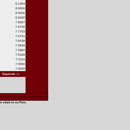
8.1364
8.0000
8.0000
8.0000
7.8947
7.8750
7.7703
7.6721
7.6538
7.5949
7.5882
7.5349
7.5114
7.5000
7.5000
Siguiente »»
de edad en su Pais.