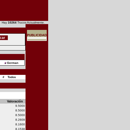
6 Hay
10264
Trucos Actualmente.
PUBLICIDAD
German
#
Todos
Valoración
9.5000
8.5000
8.5000
8.2609
8.1600
8.1538