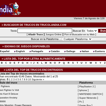
Viernes 7 de Agosto de 12
» BUSCADOR DE TRUCOS EN TRUCOLANDIA.COM
Texto
Buscar En
[
][
][
]
Añadir Truco
Juegos Online
Pon el Buscador en tu Web
Buscar en la Plataforma ...:
» IDIOMAS DE JUEGOS DISPONIBLES
Español
English
Português
Catalán
Gallego
Italian
Euskera
» LISTA DEL TOP POR LETRA ALFABETICAMENTE
B
C
D
E
F
G
H
I
J
K
L
M
N
O
P
Q
R
S
T
U
V
W
X
Y
Z
» LISTA DEL TOP DE TRUCOS ENCONTRADOS
Lista del Top de trucos encontrados
han encontrado 6146 Datos. Mostrando del 1 al 25
ginas:
0
1
2
3
4
5
6
7
8
9
10
Siguiente »
tulo del truco
Plataforma
 Fighters
[
]
PlayStation 2
eet Fighter Iv Volt
[
]
Iphone
rio Kart 8 Deluxe
[
]
NINTENDO SWITCH
paration Anxiety
[
]
Super Nintendo
8866
[
]
Pc
ghty Morphin: Power Rangers
[
]
Game Boy