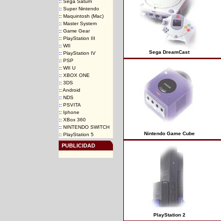
::
Sega Saturn
::
Super Nintendo
::
Maquintosh (Mac)
::
Master System
::
Game Gear
::
PlayStation III
::
WII
Sega DreamCast
::
PlayStation IV
::
PSP
::
WII U
::
XBOX ONE
::
3DS
::
Android
::
NDS
::
PSVITA
::
Iphone
::
XBox 360
::
NINTENDO SWITCH
Nintendo Game Cube
::
PlayStation 5
PUBLICIDAD
PlayStation 2