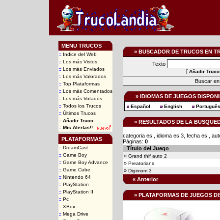
MENU TRUCOS
» BUSCADOR DE TRUCOS EN T
::
Indice del Web
::
Los más Vistos
Texto
::
Los más Enviados
[
Añadir Truco
::
Los más Valorados
Buscar en 
::
Top Plataformas
::
Los más Comentados
» IDIOMAS DE JUEGOS DISPON
::
Los más Votados
::
Todos los Trucos
Español
English
Portuguê
::
Últimos Trucos
::
Añadir Truco
» RESULTADOS DE LA BUSQUE
::
Mis Alertas!!
categoria es , idioma es 3, fecha es , a
PLATAFORMAS
Páginas:
0
::
DreamCast
Título del Juego
::
Game Boy
»
Grand thif auto 2
::
Game Boy Advance
»
Preatorians
::
Game Cube
»
Digimom 3
::
Nintendo 64
« Anterior
::
PlayStation
::
PlayStation II
» PLATAFORMAS DE JUEGOS DI
::
Pc
::
XBox
::
Mega Drive