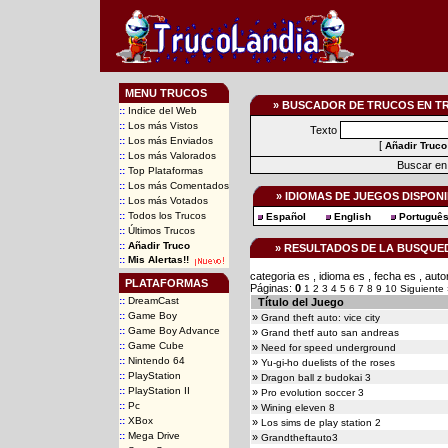
MENU TRUCOS
» BUSCADOR DE TRUCOS EN T
::
Indice del Web
::
Los más Vistos
Texto
::
Los más Enviados
[
Añadir Truco
::
Los más Valorados
Buscar en 
::
Top Plataformas
::
Los más Comentados
» IDIOMAS DE JUEGOS DISPON
::
Los más Votados
::
Todos los Trucos
Español
English
Portuguê
::
Últimos Trucos
::
Añadir Truco
» RESULTADOS DE LA BUSQUE
::
Mis Alertas!!
categoria es , idioma es , fecha es , au
PLATAFORMAS
Páginas:
0
1
2
3
4
5
6
7
8
9
10
Siguiente
::
DreamCast
Título del Juego
::
Game Boy
»
Grand theft auto: vice city
::
Game Boy Advance
»
Grand thetf auto san andreas
::
Game Cube
»
Need for speed underground
::
Nintendo 64
»
Yu-gi-ho duelists of the roses
::
PlayStation
»
Dragon ball z budokai 3
::
PlayStation II
»
Pro evolution soccer 3
::
Pc
»
Wining eleven 8
::
XBox
»
Los sims de play station 2
::
Mega Drive
»
Grandtheftauto3