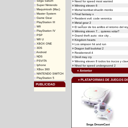
::
Sega Saturn
»
Need for speed most wanted
::
Super Nintendo
»
Winning eleven 6
::
Maquintosh (Mac)
»
Mortal kombat:shaolin monks
::
Master System
»
Final fantasy x
::
Game Gear
»
Resident evil: code veronica
::
PlayStation III
»
Metal gear 2
::
WII
»
El seÃ±or de los anillos el retorno del re
::
PlayStation IV
»
Winning eleven 7... quieres volar?
::
PSP
»
Grand theft auto: vice city ..
::
WII U
»
Kingdom hearts
::
XBOX ONE
»
Los simpson hit and run
::
3DS
»
Dragon ball budokai 2
::
Android
»
Residentevil 4
::
NDS
»
Devil may cry
::
PSVITA
»
Winning eleven 8 todos los trucos y clav
::
Iphone
»
Nhed for speed undergruond 2
::
XBox 360
« Anterior
::
NINTENDO SWITCH
::
PlayStation 5
» PLATAFORMAS DE JUEGOS DI
PUBLICIDAD
Sega DreamCast