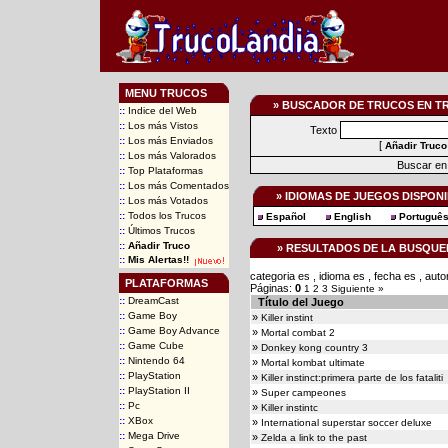
MENU TRUCOS
» BUSCADOR DE TRUCOS EN T
::
Indice del Web
::
Los más Vistos
Texto
::
Los más Enviados
[
Añadir Truco
::
Los más Valorados
Buscar en 
::
Top Plataformas
::
Los más Comentados
» IDIOMAS DE JUEGOS DISPON
::
Los más Votados
::
Todos los Trucos
Español
English
Portuguê
::
Últimos Trucos
::
Añadir Truco
» RESULTADOS DE LA BUSQU
::
Mis Alertas!!
categoria es , idioma es , fecha es , au
PLATAFORMAS
Páginas:
0
1
2
3
Siguiente »
::
DreamCast
Título del Juego
::
Game Boy
»
Killer instint
::
Game Boy Advance
»
Mortal combat 2
::
Game Cube
»
Donkey kong country 3
::
Nintendo 64
»
Mortal kombat ultimate
::
PlayStation
»
Killer instinct:primera parte de los fataliti
::
PlayStation II
»
Super campeones
::
Pc
»
Killer instintc
::
XBox
»
International superstar soccer deluxe
::
Mega Drive
»
Zelda a link to the past