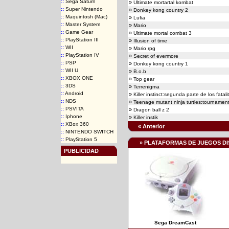
::
Sega Saturn
»
Ultimate mortartal kombat
::
Super Nintendo
»
Donkey kong country 2
::
Maquintosh (Mac)
»
Lufia
::
Master System
»
Mario
::
Game Gear
»
Ultimate mortal combat 3
::
PlayStation III
»
Illusion of time
::
WII
»
Mario rpg
::
PlayStation IV
»
Secret of evermore
::
PSP
»
Donkey kong country 1
::
WII U
»
B.o.b
::
XBOX ONE
»
Top gear
::
3DS
»
Terrenigma
::
Android
»
Killer instinct:segunda parte de los fatalit
::
NDS
»
Teenage mutant ninja turtles:tournament
::
PSVITA
»
Dragon ball z 2
::
Iphone
»
Killer instik
::
XBox 360
« Anterior
::
NINTENDO SWITCH
::
PlayStation 5
» PLATAFORMAS DE JUEGOS DI
PUBLICIDAD
Sega DreamCast