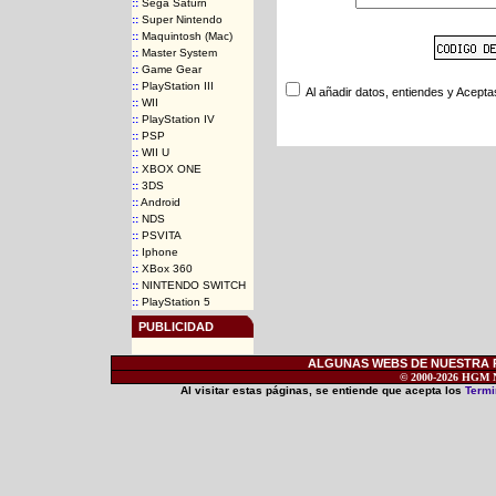
::
Sega Saturn
::
Super Nintendo
::
Maquintosh (Mac)
::
Master System
::
Game Gear
::
PlayStation III
Al añadir datos, entiendes y Acepta
::
WII
::
PlayStation IV
::
PSP
::
WII U
::
XBOX ONE
::
3DS
::
Android
::
NDS
::
PSVITA
::
Iphone
::
XBox 360
::
NINTENDO SWITCH
::
PlayStation 5
PUBLICIDAD
ALGUNAS WEBS DE NUESTRA RE
© 2000-2026 HGM Ne
Al visitar estas páginas, se entiende que acepta los
Termi