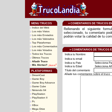
MENU TRUCOS
» COMENTARIOS DE TRUCOS E
::
Indice del Web
Rellenando el siguiente form
::
Los más Vistos
seleccionado, tu comentario podr
::
Los más Enviados
podrán votar la calidad de tu com
::
Los más Valorados
::
Top Plataformas
::
Los más Comentados
» COMENTARIOS DE TRUCOS E
::
Los más Votados
::
Todos los Trucos
Indica tu Nombre
::
Últimos Trucos
Indica tu email
::
Añadir Truco
Indica tu Pais
::
Mis Alertas!!
Indica tu Edad
Título del comentario
PLATAFORMAS
Añade tus comentarios sobre el truco
::
DreamCast
::
Game Boy
::
Game Boy Advance
::
Game Cube
::
Nintendo 64
::
PlayStation
::
PlayStation II
::
Pc
::
XBox
::
Mega Drive