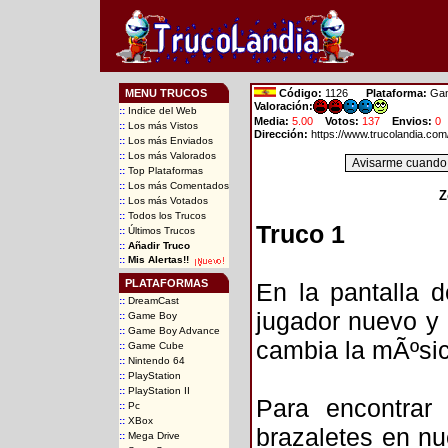
MENU TRUCOS
Código:
1126
Plataforma:
Gam
Valoración:
::
Indice del Web
Media:
5.00
Votos:
137
Envios:
0
::
Los más Vistos
Dirección:
https://www.trucolandia.co
::
Los más Enviados
::
Los más Valorados
::
Top Plataformas
::
Los más Comentados
Z
::
Los más Votados
::
Todos los Trucos
Truco 1
::
Últimos Trucos
::
Añadir Truco
::
Mis Alertas!!
PLATAFORMAS
En la pantalla d
::
DreamCast
jugador nuevo y
::
Game Boy
::
Game Boy Advance
cambia la mÃºsic
::
Game Cube
::
Nintendo 64
::
PlayStation
::
PlayStation II
Para encontrar
::
Pc
::
XBox
brazaletes en nue
::
Mega Drive