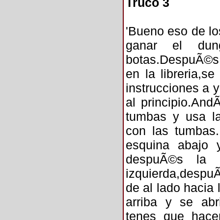
Truco 3
'Bueno eso de lo
ganar el dun
botas.DespuÃ©s a
en la libreria,se
instrucciones a y
al principio.And
tumbas y usa la
con las tumbas
esquina abajo 
despuÃ©s la 
izquierda,despuÃ©
de al lado hacia 
arriba y se ab
tenes que hace