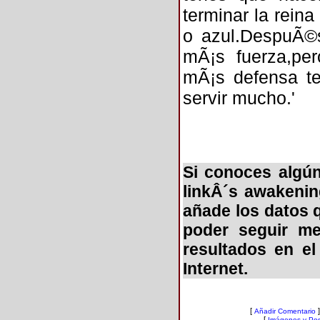
terminar la reina
o azul.DespuÃ©s 
mÃ¡s fuerza,per
mÃ¡s defensa te
servir mucho.'
Si conoces algún
linkÂ´s awakening
añade los datos 
poder seguir me
resultados en e
Internet.
[
]
Añadir Comentario
[
Imágenes y Pos