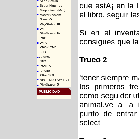
::
Sega Saturn
que estÃ¡ en la l
::
Super Nintendo
::
Maquintosh (Mac)
el libro, seguir l
::
Master System
::
Game Gear
::
PlayStation III
::
WII
Si en el invent
::
PlayStation IV
::
PSP
consigues que la
::
WII U
::
XBOX ONE
::
3DS
::
Android
Truco 2
::
NDS
::
PSVITA
::
Iphone
'tener siempre m
::
XBox 360
::
NINTENDO SWITCH
los primeros tre
::
PlayStation 5
PUBLICIDAD
como seguidor.util
animal,ve a la
punto de entrar 
select'