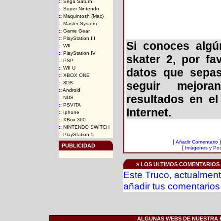
::
Sega Saturn
::
Super Nintendo
::
Maquintosh (Mac)
::
Master System
::
Game Gear
::
PlayStation III
Si conoces algú
::
WII
::
PlayStation IV
skater 2, por fa
::
PSP
::
WII U
datos que sepas
::
XBOX ONE
seguir mejora
::
3DS
::
Android
resultados en e
::
NDS
::
PSVITA
Internet.
::
Iphone
::
XBox 360
::
NINTENDO SWITCH
::
PlayStation 5
[
]
Añadir Comentario
PUBLICIDAD
[
Imágenes y Pos
» LOS ULTIMOS COMENTARIOS
Este Truco, actualment
añadir tus comentarios,
ALGUNAS WEBS DE NUESTRA RE