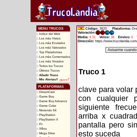
MENU TRUCOS
Código:
3820
Plataforma:
Dre
Valoración:
::
Indice del Web
Media:
4.31
Votos:
38
Envios:
0
::
Los más Vistos
Dirección:
https://www.trucolandia.co
::
Los más Enviados
::
Los más Valorados
::
Top Plataformas
::
Los más Comentados
::
Los más Votados
::
Todos los Trucos
Truco 1
::
Últimos Trucos
::
Añadir Truco
::
Mis Alertas!!
PLATAFORMAS
clave para volar
::
DreamCast
con cualquier 
::
Game Boy
::
Game Boy Advance
siguiente frec
::
Game Cube
::
Nintendo 64
arriba x cuadra
::
PlayStation
::
PlayStation II
pantalla pero si
::
Pc
::
XBox
esto suceda
::
Mega Drive