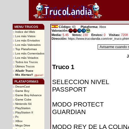
MENU TRUCOS
Código:
43
Plataforma:
Xbox
Valoración:
::
Indice del Web
Media:
5.45
Votos:
230
Envios:
0
Visitas:
7208
::
Los más Vistos
Dirección:
https://www.trucolandia.com/ver_truco.pht
::
Los más Enviados
::
Los más Valorados
::
Top Plataformas
::
Los más Comentados
J
::
Los más Votados
::
Todos los Trucos
Truco 1
::
Últimos Trucos
::
Añadir Truco
::
Mis Alertas!!
SELECCION NIVEL
PLATAFORMAS
::
DreamCast
PASSPORT
::
Game Boy
::
Game Boy Advance
::
Game Cube
MODO PROTECT
::
Nintendo 64
::
PlayStation
GUARDIAN
::
PlayStation II
::
Pc
::
XBox
MODO REY DE LA COLIN
::
Mega Drive