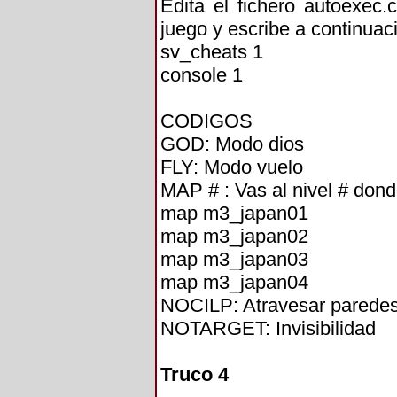
Edita el fichero autoexec
juego y escribe a continuaci
sv_cheats 1
console 1
CODIGOS
GOD: Modo dios
FLY: Modo vuelo
MAP # : Vas al nivel # don
map m3_japan01
map m3_japan02
map m3_japan03
map m3_japan04
NOCILP: Atravesar parede
NOTARGET: Invisibilidad
Truco 4