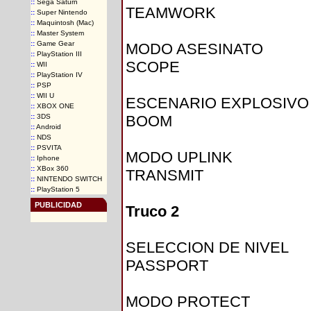
::
Sega Saturn
TEAMWORK
::
Super Nintendo
::
Maquintosh (Mac)
::
Master System
::
Game Gear
MODO ASESINATO
::
PlayStation III
SCOPE
::
WII
::
PlayStation IV
::
PSP
::
WII U
ESCENARIO EXPLOSIVO
::
XBOX ONE
::
3DS
BOOM
::
Android
::
NDS
::
PSVITA
MODO UPLINK
::
Iphone
::
XBox 360
TRANSMIT
::
NINTENDO SWITCH
::
PlayStation 5
PUBLICIDAD
Truco 2
SELECCION DE NIVEL
PASSPORT
MODO PROTECT