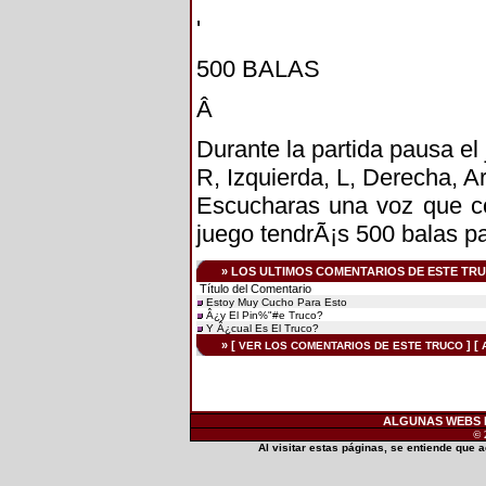
'
500 BALAS
Â
Durante la partida pausa el 
R, Izquierda, L, Derecha, A
Escucharas una voz que co
juego tendrÃ¡s 500 balas p
» LOS ULTIMOS COMENTARIOS DE ESTE TR
Título del Comentario
Estoy Muy Cucho Para Esto
Â¿y El Pin%"#e Truco?
Y Â¿cual Es El Truco?
» [
] [
VER LOS COMENTARIOS DE ESTE TRUCO
ALGUNAS WEBS D
© 
Al visitar estas páginas, se entiende que 