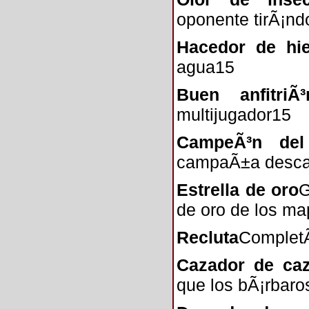
oponente tirÃ¡nd
Hacedor de hie
agua15
Buen anfitriÃ³
multijugador15
CampeÃ³n del
campaÃ±a desca
Estrella de oro
G
de oro de los m
Recluta
CompletÃ³
Cazador de ca
que los bÃ¡rbaro