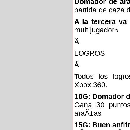
Domador de ar
partida de caza
A la tercera va
multijugador5
Â
LOGROS
Â
Todos los log
Xbox 360.
10G: Domador d
Gana 30 puntos
araÃ±as
15G: Buen anfit