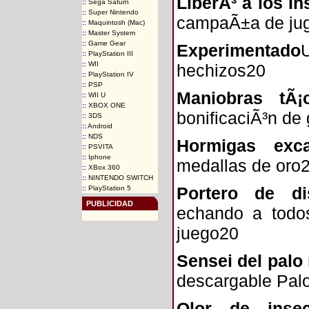
LiberÃ³ a los I
::
Sega Saturn
::
Super Nintendo
campaÃ±a de jug
::
Maquintosh (Mac)
::
Master System
::
Game Gear
Experimentado
::
PlayStation III
::
WII
hechizos20
::
PlayStation IV
::
PSP
Maniobras tÃ¡c
::
WII U
::
XBOX ONE
bonificaciÃ³n de 
::
3DS
::
Android
::
NDS
Hormigas exc
::
PSVITA
::
Iphone
medallas de oro
::
XBox 360
::
NINTENDO SWITCH
Portero de di
::
PlayStation 5
PUBLICIDAD
echando a todo
juego20
Sensei del palo 
descargable Palo
Olor de inse