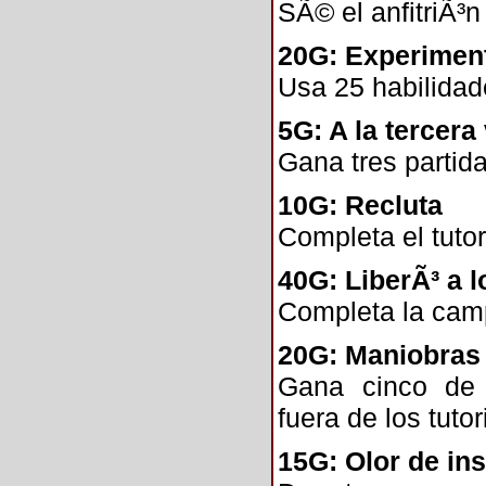
SÃ© el anfitriÃ³n
20G: Experimen
Usa 25 habilidad
5G: A la tercera
Gana tres partid
10G: Recluta
Completa el tutor
40G: LiberÃ³ a 
Completa la camp
20G: Maniobras 
Gana cinco de 
fuera de los tutor
15G: Olor de in