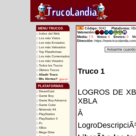
MENU TRUCOS
Código:
9042
Plataforma:
XBo
Valoración:
::
Indice del Web
Media:
7.5
Votos:
6
Envios:
0
Vi
::
Los más Vistos
Dirección:
https://www.trucolandia.co
::
Los más Enviados
::
Los más Valorados
::
Top Plataformas
::
Los más Comentados
::
Los más Votados
::
Todos los Trucos
Truco 1
::
Últimos Trucos
::
Añadir Truco
::
Mis Alertas!!
PLATAFORMAS
LOGROS DE XB
::
DreamCast
::
Game Boy
XBLA
::
Game Boy Advance
::
Game Cube
::
Nintendo 64
Â
::
PlayStation
::
PlayStation II
LogroDescripci
::
Pc
::
XBox
::
Mega Drive