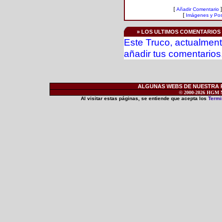
[
]
Añadir Comentario
[
Imágenes y Pos
» LOS ULTIMOS COMENTARIOS
Este Truco, actualment
añadir tus comentarios,
ALGUNAS WEBS DE NUESTRA RE
© 2000-2026 HGM Ne
Al visitar estas páginas, se entiende que acepta los
Termi