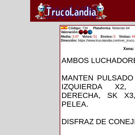
Código:
734
Plataforma
: Nintendo 64
Valoración:
Media:
3.47
Votos:
51
Envios:
0
Visitas:
4
Dirección:
https://www.trucolandia.com/ver_truc
Xena: 
AMBOS LUCHADORE
MANTEN PULSADO 
IZQUIERDA X2, 
DERECHA, SK X3
PELEA.
DISFRAZ DE CONE