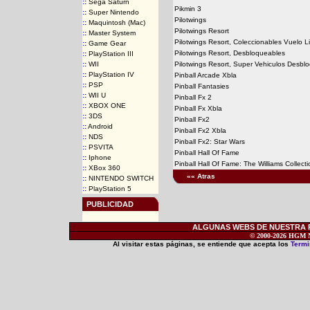
::
Sega Saturn
Pikmin 3
::
Super Nintendo
Pilotwings
::
Maquintosh (Mac)
Pilotwings Resort
::
Master System
Pilotwings Resort, Coleccionables Vuelo L
::
Game Gear
Pilotwings Resort, Desbloqueables
::
PlayStation III
::
WII
Pilotwings Resort, Super Vehiculos Desbl
::
PlayStation IV
Pinball Arcade Xbla
::
PSP
Pinball Fantasies
::
WII U
Pinball Fx 2
::
XBOX ONE
Pinball Fx Xbla
::
3DS
Pinball Fx2
::
Android
Pinball Fx2 Xbla
::
NDS
Pinball Fx2: Star Wars
::
PSVITA
Pinball Hall Of Fame
::
Iphone
Pinball Hall Of Fame: The Williams Collecti
::
XBox 360
«« Atras
::
NINTENDO SWITCH
::
PlayStation 5
PUBLICIDAD
ALGUNAS WEBS DE NUESTRA RE
© 2000-2026 HGM Ne
Al visitar estas páginas, se entiende que acepta los
Termi