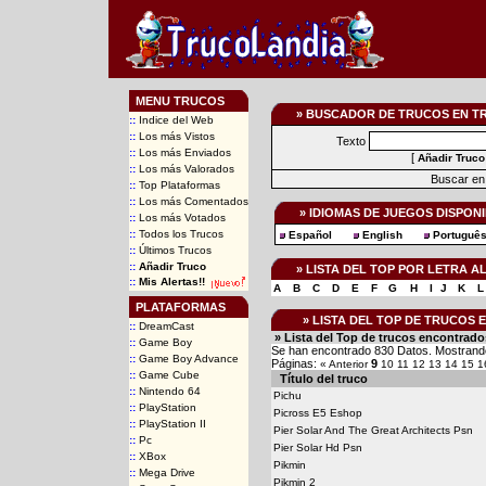
MENU TRUCOS
» BUSCADOR DE TRUCOS EN T
::
Indice del Web
::
Los más Vistos
Texto
::
Los más Enviados
[
Añadir Truco
::
Los más Valorados
Buscar en 
::
Top Plataformas
::
Los más Comentados
» IDIOMAS DE JUEGOS DISPON
::
Los más Votados
::
Todos los Trucos
Español
English
Portuguê
::
Últimos Trucos
::
Añadir Truco
» LISTA DEL TOP POR LETRA 
::
Mis Alertas!!
A
B
C
D
E
F
G
H
I
J
K
L
PLATAFORMAS
» LISTA DEL TOP DE TRUCOS
::
DreamCast
» Lista del Top de trucos encontrado
::
Game Boy
Se han encontrado 830 Datos. Mostrando
::
Game Boy Advance
Páginas:
9
« Anterior
10
11
12
13
14
15
1
::
Game Cube
Título del truco
::
Nintendo 64
Pichu
::
PlayStation
Picross E5 Eshop
::
PlayStation II
Pier Solar And The Great Architects Psn
::
Pc
Pier Solar Hd Psn
::
XBox
Pikmin
::
Mega Drive
Pikmin 2