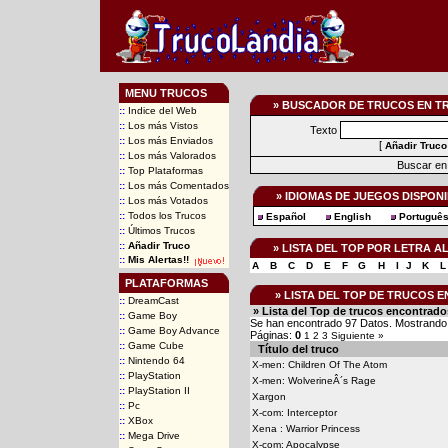
MENU TRUCOS
» BUSCADOR DE TRUCOS EN T
::
Indice del Web
::
Los más Vistos
Texto
::
Los más Enviados
[
Añadir Truco
::
Los más Valorados
Buscar en 
::
Top Plataformas
::
Los más Comentados
» IDIOMAS DE JUEGOS DISPON
::
Los más Votados
::
Todos los Trucos
Español
English
Portuguê
::
Últimos Trucos
::
Añadir Truco
» LISTA DEL TOP POR LETRA 
::
Mis Alertas!!
A
B
C
D
E
F
G
H
I
J
K
L
PLATAFORMAS
» LISTA DEL TOP DE TRUCOS
::
DreamCast
» Lista del Top de trucos encontrado
::
Game Boy
Se han encontrado 97 Datos. Mostrando 
::
Game Boy Advance
Páginas:
0
1
2
3
Siguiente »
::
Game Cube
Título del truco
::
Nintendo 64
X-men: Children Of The Atom
::
PlayStation
X-men: WolverineÂ´s Rage
::
PlayStation II
Xargon
::
Pc
X-com: Interceptor
::
XBox
Xena : Warrior Princess
::
Mega Drive
X-com: Apocalypse