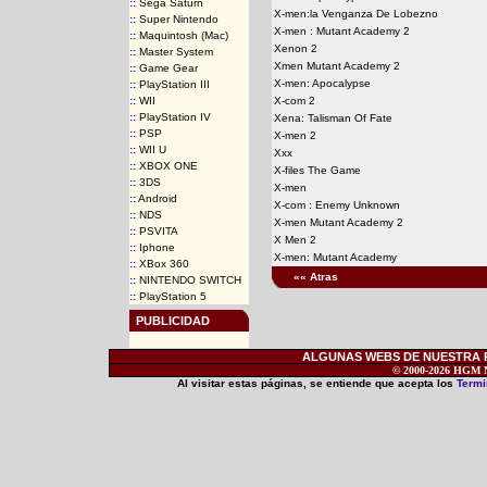
::
Sega Saturn
X-men:la Venganza De Lobezno
::
Super Nintendo
X-men : Mutant Academy 2
::
Maquintosh (Mac)
Xenon 2
::
Master System
Xmen Mutant Academy 2
::
Game Gear
X-men: Apocalypse
::
PlayStation III
::
WII
X-com 2
::
PlayStation IV
Xena: Talisman Of Fate
::
PSP
X-men 2
::
WII U
Xxx
::
XBOX ONE
X-files The Game
::
3DS
X-men
::
Android
X-com : Enemy Unknown
::
NDS
X-men Mutant Academy 2
::
PSVITA
X Men 2
::
Iphone
X-men: Mutant Academy
::
XBox 360
«« Atras
::
NINTENDO SWITCH
::
PlayStation 5
PUBLICIDAD
ALGUNAS WEBS DE NUESTRA RE
© 2000-2026 HGM Ne
Al visitar estas páginas, se entiende que acepta los
Termi